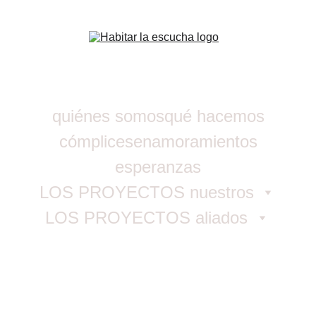
quiénes somos
qué hacemos
cómplices
enamoramientos
esperanzas
LOS PROYECTOS nuestros
LOS PROYECTOS aliados