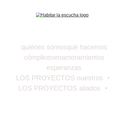
quiénes somos
qué hacemos
cómplices
enamoramientos
esperanzas
LOS PROYECTOS nuestros
LOS PROYECTOS aliados