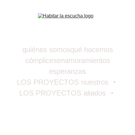
quiénes somos
qué hacemos
cómplices
enamoramientos
esperanzas
LOS PROYECTOS nuestros
LOS PROYECTOS aliados